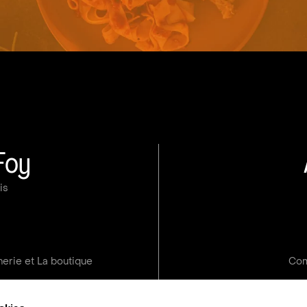
Foy
ois
erie et La boutique
Com