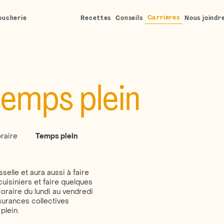
Carrières
oucherie
Recettes
Conseils
Nous joindr
temps plein
raire
Temps plein
selle et aura aussi à faire
isiniers et faire quelques
raire du lundi au vendredi
ssurances collectives
plein.