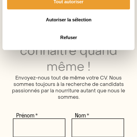
Tout autoriser
Aucun poste ne correspond à votre profil ?
Autoriser la sélection
On aimerait vous
Refuser
connaître quand
même !
Envoyez-nous tout de même votre CV. Nous
sommes toujours à la recherche de candidats
passionnés par la nourriture autant que nous le
sommes.
Prénom
*
Nom
*