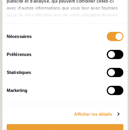
publicité et d'analyse, qui peuvent combiner celles-ci
avec d'autres informations que vous leur avez fournies
Halles de Sainte-Foy
ou qu'ils ont collectées lors de votre utilisation de leurs
Temps plein
services.
Sélection
Voir le poste
Nécessaires
du
consentement
Préférences
Statistiques
Commis Boucher
Marketing
Halles de Sainte-Foy
Temps plein
Afficher les détails
Voir le poste