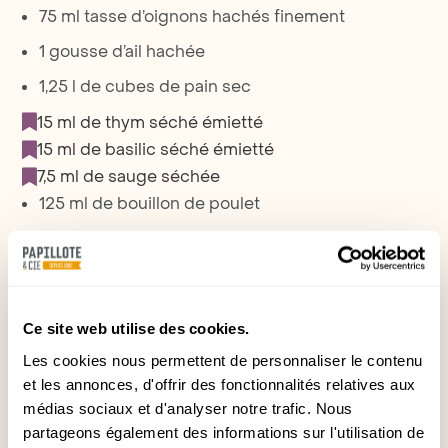
75 ml tasse d’oignons hachés finement
1 gousse d’ail hachée
1,25 l de cubes de pain sec
15 ml de thym séché émietté
15 ml de basilic séché émietté
7,5 ml de sauge séchée
125 ml de bouillon de poulet
Au goût sel et poivre
Préparation
Ce site web utilise des cookies.
1. Défaire les saucisses et jeter la peau; faire revenir
Les cookies nous permettent de personnaliser le contenu
la chair 5-10 minutes à feu moyen.
et les annonces, d'offrir des fonctionnalités relatives aux
2. Dans un autre poêlon, faire revenir les légumes
médias sociaux et d'analyser notre trafic. Nous
et l’ail dans le beurre fondu jusqu’à ce qu’ils soient
tendres
partageons également des informations sur l'utilisation de