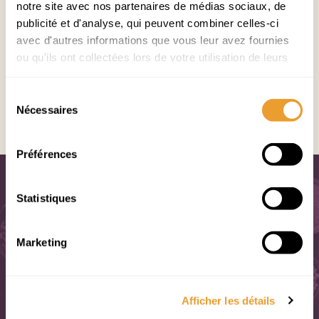
3. Égoutter la chair de saucisse et mettre dans un
notre site avec nos partenaires de médias sociaux, de
grand bol avec les légumes et les cubes de pain.
publicité et d'analyse, qui peuvent combiner celles-ci
4. Ajouter les épices, le sel et le poivre; verser le
avec d'autres informations que vous leur avez fournies
bouillon pour bien humecter le pain et le mélange.
ou qu'ils ont collectées lors de votre utilisation de leurs
5. Farcir la dinde sans trop tasser et mettre le
services.
surplus de farce autour de la dinde.
Sélection
Notes
Nécessaires
du
Peut se congeler
consentement
Préférences
Statistiques
La boutique
Marketing
Afficher les détails