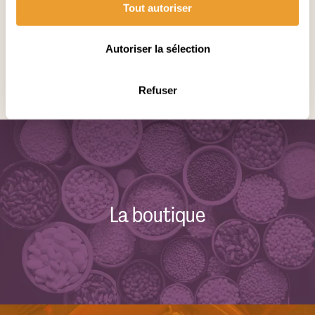
Tout autoriser
fondu et légèrement doré.
13. Servir avec une salade verte ou des haricots
verts.
Autoriser la sélection
Notes
On peut varier la purée de pommes de terre en y
Refuser
ajoutant une patate sucrée
La boutique