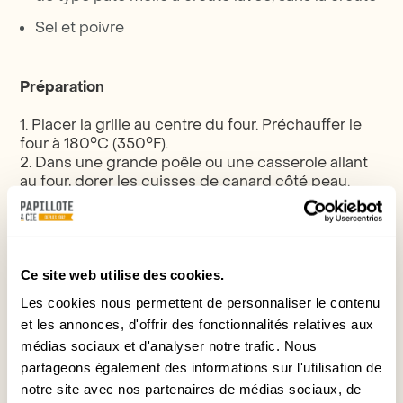
Sel et poivre
Préparation
1. Placer la grille au centre du four. Préchauffer le
four à 180°C (350°F).
2. Dans une grande poêle ou une casserole allant
au four, dorer les cuisses de canard côté peau.
Retourner les cuisses. Retirer l’excédent de gras
dans la poêle si désiré. Saler et poivrer.
3. Ajouter les oignons, l’ail et poursuivre la cuisson
jusqu’à ce qu’ils soient dorés. Ajouter le vin, la
carotte et le laurier. Porter à ébullition. Couvrir et
Ce site web utilise des cookies.
cuire au four 1h30.
Les cookies nous permettent de personnaliser le contenu
4. Retirer le couvercle et poursuivre la cuisson de
et les annonces, d'offrir des fonctionnalités relatives aux
30 minutes à 1 heure où jusqu’à ce que la chair se
médias sociaux et d'analyser notre trafic. Nous
détache facilement de l’os.
partageons également des informations sur l'utilisation de
5. Retirer le canard, la carotte et le laurier de la
poêle. Laisser tiédir et désosser le canard.
notre site avec nos partenaires de médias sociaux, de