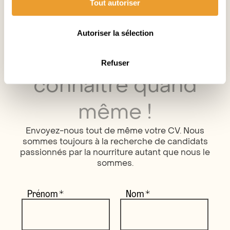
Tout autoriser
Aucun poste ne correspond à votre profil ?
Autoriser la sélection
On aimerait vous
Refuser
connaître quand
même !
Envoyez-nous tout de même votre CV. Nous
sommes toujours à la recherche de candidats
passionnés par la nourriture autant que nous le
sommes.
Prénom
*
Nom
*