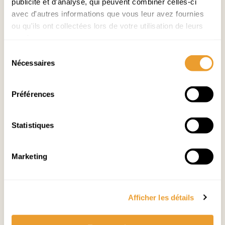
publicité et d'analyse, qui peuvent combiner celles-ci
avec d'autres informations que vous leur avez fournies
Halles de Sainte-Foy
ou qu'ils ont collectées lors de votre utilisation de leurs
Temps plein
services.
Sélection
Voir le poste
Nécessaires
du
consentement
Préférences
Statistiques
Commis Boucher
Marketing
Halles de Sainte-Foy
Temps plein
Afficher les détails
Voir le poste